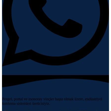
Pergel, portal ve monoray vinçler başta olmak üzere, endüstriyel
kaldırma sistemleri üreticisiyiz.