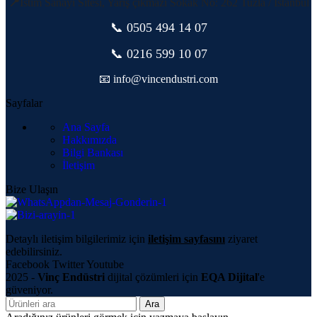
📍
İstim Sanayi Sitesi, Yarış çıkmazı Sokak No: 262 Tuzla / İstanbul
📞 0505
494 14 07
📞 0216 599 10 07
📧 info@vincendustri.com
Sayfalar
Ana Sayfa
Hakkımızda
Bilgi Bankası
İletişim
Bize Ulaşın
Detaylı iletişim bilgilerimiz için
iletişim sayfasını
ziyaret
edebilirsiniz.
Facebook
Twitter
Youtube
2025 -
Vinç Endüstri
dijital çözümleri için
EQA Dijital
'e
güveniyor.
Ara