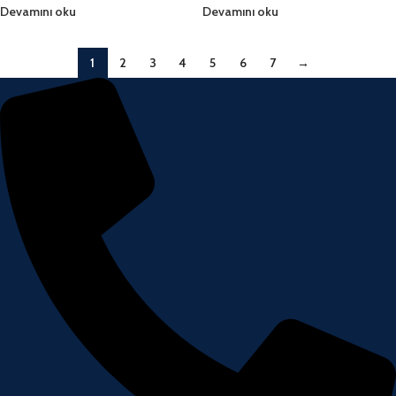
Devamını oku
Devamını oku
1
2
3
4
5
6
7
→