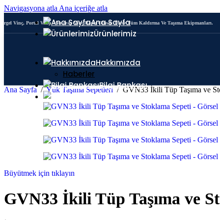
Navigasyona atla
Ana içeriğe atla
Ana Sayfa
Pergel Vinç, Portal Vinç, Monoray Vinç Başta Olmak Üzere Tüm Kaldırma Ve Taşıma Ekipmanları.
Ürünlerimiz
Yük Zinciri ve Ekipmanları
Portal Vinç
Hakkımızda
Haberler
Bilgi Bankası
Ana Sayfa
/
Yük Taşıma Sepetleri
/
GVN33 İkili Tüp Taşıma ve St
İletişim
Büyütmek için tıklayın
GVN33 İkili Tüp Taşıma ve St