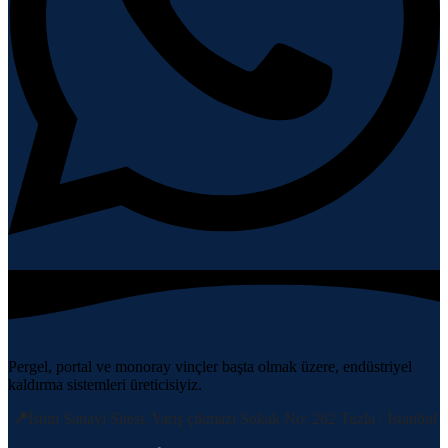
Pergel, portal ve monoray vinçler başta olmak üzere, endüstriyel
kaldırma sistemleri üreticisiyiz.
📍
İstim Sanayi Sitesi, Yarış çıkmazı Sokak No: 262 Tuzla / İstanbul