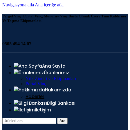
Navigasyona atla
Ana içeriğe atla
Pergel Vinç, Portal Vinç, Monoray Vinç Başta Olmak Üzere Tüm Kaldırma
Ve Taşıma Ekipmanları.
0505 494 14 07
Ana Sayfa
Ürünlerimiz
Yük Zinciri ve Ekipmanları
Portal Vinç
Hakkımızda
Haberler
Bilgi Bankası
İletişim
Ara