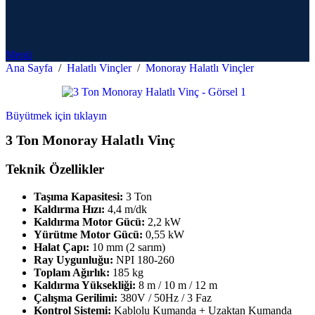
Menü
Ana Sayfa
/
Halatlı Vinçler
/
Monoray Halatlı Vinçler
Büyütmek için tıklayın
3 Ton Monoray Halatlı Vinç
Teknik Özellikler
Taşıma Kapasitesi:
3 Ton
Kaldırma Hızı:
4,4 m/dk
Kaldırma Motor Gücü:
2,2 kW
Yürütme Motor Gücü:
0,55 kW
Halat Çapı:
10 mm (2 sarım)
Ray Uygunluğu:
NPI 180-260
Toplam Ağırlık:
185 kg
Kaldırma Yüksekliği:
8 m / 10 m / 12 m
Çalışma Gerilimi:
380V / 50Hz / 3 Faz
Kontrol Sistemi:
Kablolu Kumanda + Uzaktan Kumanda