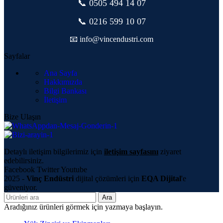
📞 0505
494 14 07
📞 0216 599 10 07
📧 info@vincendustri.com
Sayfalar
Ana Sayfa
Hakkımızda
Bilgi Bankası
İletişim
Bize Ulaşın
Detaylı iletişim bilgilerimiz için
iletişim sayfasını
ziyaret
edebilirsiniz.
Facebook
Twitter
Youtube
2025 -
Vinç Endüstri
dijital çözümleri için
EQA Dijital
'e
güveniyor.
Ara
Aradığınız ürünleri görmek için yazmaya başlayın.