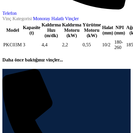
Telefon
Vinç Kategorisi
Monoray Halatlı Vinçler
Kaldırma
Kaldırma
Yürütme
Kapasite
Halat
NPI
Ağı
Model
Hızı
Motoru
Motoru
(t)
(mm)
(mm)
(
(m/dk)
(kW)
(kW)
180-
PKC03M
3
4,4
2,2
0,55
10/2
18
260
Daha önce baktığınız vinçler...