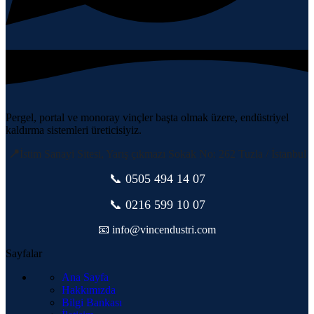
Pergel, portal ve monoray vinçler başta olmak üzere, endüstriyel
kaldırma sistemleri üreticisiyiz.
📍
İstim Sanayi Sitesi, Yarış çıkmazı Sokak No: 262 Tuzla / İstanbul
📞 0505
494 14 07
📞 0216 599 10 07
📧 info@vincendustri.com
Sayfalar
Ana Sayfa
Hakkımızda
Bilgi Bankası