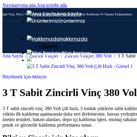
Navigasyona atla
Ana içeriğe atla
Ana Sayfa
Pergel Vinç, Portal Vinç, Monoray Vinç Başta Olmak Üzere Tüm Kaldırma Ve Taşıma Ekipmanları.
Ürünlerimiz
Yük Zinciri ve Ekipmanları
Portal Vinç
Hakkımızda
Haberler
Bilgi Bankası
Ana Sayfa
/
Zincirli Vinçler
/
Zincirli Vinçler 380 Volt
/
3 T Sabit 
İletişim
Büyütmek için tıklayın
3 T Sabit Zincirli Vinç 380 Vol
3 T sabit zincirli vinç 380 Volt çift hızlı, 3 tonluk yüklerin sabit kald
yükün ilk kaldırma aşamasında daha seri ilerlemesine, hassas yerleştir
üretim tesisleri, bakım alanları, depo içi kaldırma işleri, montaj saha
prtaik ve güvneilir kaldırma performansı sunar.