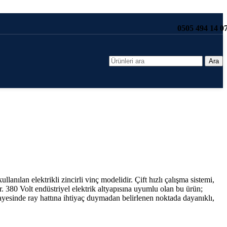
0505 494 14 0
Ara
lanılan elektrikli zincirli vinç modelidir. Çift hızlı çalışma sistemi,
. 380 Volt endüstriyel elektrik altyapısına uyumlu olan bu ürün;
ı sayesinde ray hattına ihtiyaç duymadan belirlenen noktada dayanıklı,