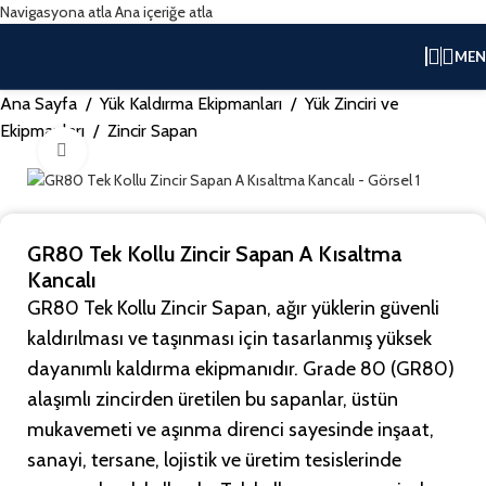
Navigasyona atla
Ana içeriğe atla
ME
Ana Sayfa
/
Yük Kaldırma Ekipmanları
/
Yük Zinciri ve
Ekipmanları
/
Zincir Sapan
Büyütmek için tıklayın
GR80 Tek Kollu Zincir Sapan A Kısaltma
Kancalı
GR80 Tek Kollu Zincir Sapan, ağır yüklerin güvenli
kaldırılması ve taşınması için tasarlanmış yüksek
dayanımlı kaldırma ekipmanıdır. Grade 80 (GR80)
alaşımlı zincirden üretilen bu sapanlar, üstün
mukavemeti ve aşınma direnci sayesinde inşaat,
sanayi, tersane, lojistik ve üretim tesislerinde