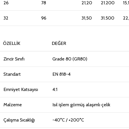
26
78
21,20
21.200
15,
32
96
31,50
31.500
22
ÖZELLIK
DEĞER
Zincir Sınıfı
Grade 80 (GR80)
Standart
EN 818-4
Emniyet Katsayısı
4:1
Malzeme
Isıl işlem görmüş alaşımlı çelik
Çalışma Sıcaklığı
-40°C / +200°C