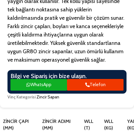
yaygın olarak kullanılır. Tek kollu yapısı sayesinde
tek bağlantı noktasına sahip yüklerin
kaldırılmasında pratik ve güvenilir bir çözüm sunar.
Farklı zincir çapları, boyları ve kanca seçenekleriyle
çeşitli kaldırma ihtiyaçlarına uygun olarak
üretilebilmektedir. Yüksek güvenlik standartlarına
uygun GR80 zincir sapanlar, uzun ömürlü kullanım
ve maksimum operasyonel güvenlik sağlar.
Bilgi ve Sipariş için bize ulaşın.
WhatsApp
Telefon
Vinç Kategorisi
Zincir Sapan
ZINCIR ÇAPI
ZINCIR ADIMI
WLL
WLL
YA
(MM)
(MM)
(T)
(KG)
(K