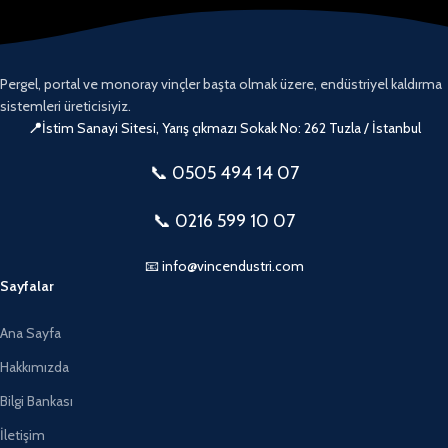
Pergel, portal ve monoray vinçler başta olmak üzere, endüstriyel kaldırma
sistemleri üreticisiyiz.
📍
İstim Sanayi Sitesi, Yarış çıkmazı Sokak No: 262 Tuzla / İstanbul
📞 0505
494 14 07
📞 0216 599 10 07
📧 info@vincendustri.com
Sayfalar
Ana Sayfa
Hakkımızda
Bilgi Bankası
İletişim