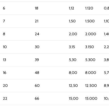
6
18
1,12
1.120
0,
7
21
1,50
1.500
1,1
8
24
2,00
2.000
1,4
10
30
3,15
3.150
2,
13
39
5,30
5.300
3,
16
48
8,00
8.000
5,
20
60
12,50
12.500
8,
22
66
15,00
15.000
10