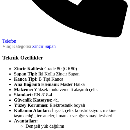
Telefon
Vinç Kategorisi
Zincir Sapan
Teknik Özellikler
Zincir Kalitesi:
Grade 80 (GR80)
Sapan Tipi:
İki Kollu Zincir Sapan
Kanca Tipi:
B Tipi Kanca
Ana Bağlantı Elemanı:
Master Halka
Malzeme:
Yüksek mukavemetli alaşımlı çelik
Standart:
EN 818-4
Güvenlik Katsayısı:
4:1
Yüzey Koruması:
Elektrostatik boyalı
Kullanım Alanları:
İnşaat, çelik konstrüksiyon, makine
taşımacılığı, tersaneler, limanlar ve ağır sanayi tesisleri
Avantajları:
Dengeli yük dağılımı