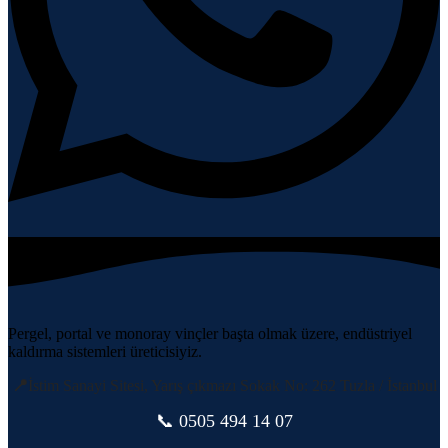
Pergel, portal ve monoray vinçler başta olmak üzere, endüstriyel
kaldırma sistemleri üreticisiyiz.
📍
İstim Sanayi Sitesi, Yarış çıkmazı Sokak No: 262 Tuzla / İstanbul
📞 0505
494 14 07