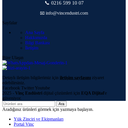
📞 0216 599 10 07
📧 info@vincendustri.com
Sayfalar
Ana Sayfa
Hakkımızda
Bilgi Bankası
İletişim
Bize Ulaşın
Detaylı iletişim bilgilerimiz için
iletişim sayfasını
ziyaret
edebilirsiniz.
Facebook
Twitter
Youtube
2025 -
Vinç Endüstri
dijital çözümleri için
EQA Dijital
'e
güveniyor.
Ara
Aradığınız ürünleri görmek için yazmaya başlayın.
Yük Zinciri ve Ekipmanları
Portal Vinç