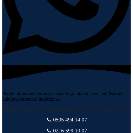
Pergel, portal ve monoray vinçler başta olmak üzere, endüstriyel
kaldırma sistemleri üreticisiyiz.
📍
İstim Sanayi Sitesi, Yarış çıkmazı Sokak No: 262 Tuzla / İstanbul
📞 0505
494 14 07
📞 0216 599 10 07