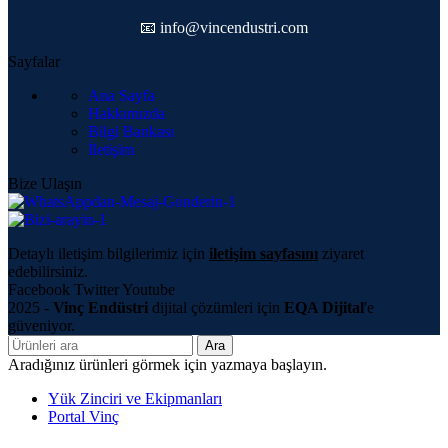
📧 info@vincendustri.com
Sayfalar
Ana Sayfa
Hakkımızda
Bilgi Bankası
İletişim
Bize Ulaşın
Detaylı iletişim bilgilerimiz için
iletişim sayfasını
ziyaret
edebilirsiniz.
Facebook
Twitter
Youtube
2025 -
Vinç Endüstri
dijital çözümleri için
EQA Dijital
'e
güveniyor.
Ara
Aradığınız ürünleri görmek için yazmaya başlayın.
Yük Zinciri ve Ekipmanları
Portal Vinç