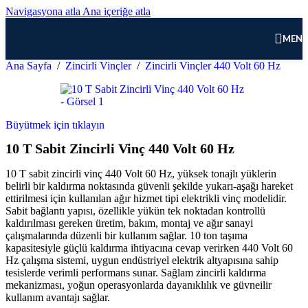
Navigasyona atla
Ana içeriğe atla
MEN
Ana Sayfa
/
Zincirli Vinçler
/
Zincirli Vinçler 440 Volt 60 Hz
Büyütmek için tıklayın
10 T Sabit Zincirli Vinç 440 Volt 60 Hz
10 T sabit zincirli vinç 440 Volt 60 Hz, yüksek tonajlı yüklerin
belirli bir kaldırma noktasında güvenli şekilde yukarı-aşağı hareket
ettirilmesi için kullanılan ağır hizmet tipi elektrikli vinç modelidir.
Sabit bağlantı yapısı, özellikle yükün tek noktadan kontrollü
kaldırılması gereken üretim, bakım, montaj ve ağır sanayi
çalışmalarında düzenli bir kullanım sağlar. 10 ton taşıma
kapasitesiyle güçlü kaldırma ihtiyacına cevap verirken 440 Volt 60
Hz çalışma sistemi, uygun endüstriyel elektrik altyapısına sahip
tesislerde verimli performans sunar. Sağlam zincirli kaldırma
mekanizması, yoğun operasyonlarda dayanıklılık ve güvneilir
kullanım avantajı sağlar.