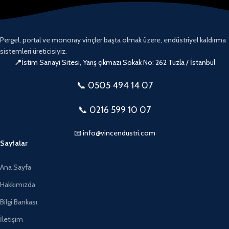
Pergel, portal ve monoray vinçler başta olmak üzere, endüstriyel kaldırma
sistemleri üreticisiyiz.
📍
İstim Sanayi Sitesi, Yarış çıkmazı Sokak No: 262 Tuzla / İstanbul
📞 0505
494 14 07
📞 0216 599 10 07
📧 info@vincendustri.com
Sayfalar
Ana Sayfa
Hakkımızda
Bilgi Bankası
İletişim