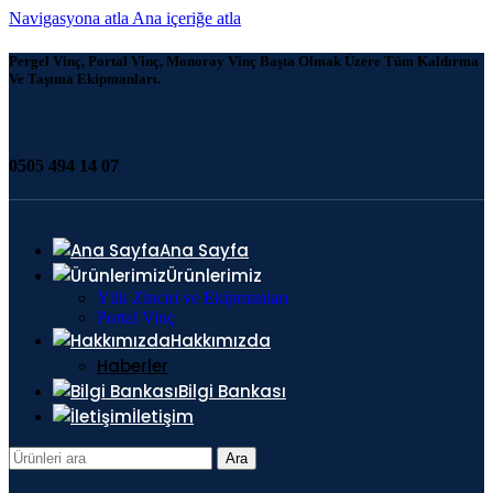
Navigasyona atla
Ana içeriğe atla
Pergel Vinç, Portal Vinç, Monoray Vinç Başta Olmak Üzere Tüm Kaldırma
Ve Taşıma Ekipmanları.
0505 494 14 07
Ana Sayfa
Ürünlerimiz
Yük Zinciri ve Ekipmanları
Portal Vinç
Hakkımızda
Haberler
Bilgi Bankası
İletişim
Ara