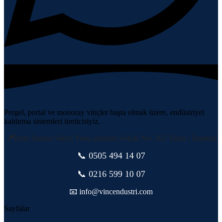
Pergel, portal ve monoray vinçler başta olmak üzere, endüstriyel
kaldırma sistemleri üreticisiyiz.
📍
İstim Sanayi Sitesi, Yarış çıkmazı Sokak No: 262 Tuzla / İstanbul
📞 0505
494 14 07
📞 0216 599 10 07
📧 info@vincendustri.com
Sayfalar