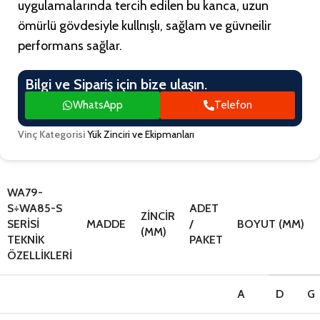
uygulamalarında tercih edilen bu kanca, uzun
ömürlü gövdesiyle kullnışlı, sağlam ve güvneilir
performans sağlar.
Bilgi ve Sipariş için bize ulaşın.
WhatsApp
Telefon
Vinç Kategorisi
Yük Zinciri ve Ekipmanları
WA79-
S÷WA85-S
ADET
ZINCIR
SERISI
MADDE
/
BOYUT (MM)
(MM)
TEKNIK
PAKET
ÖZELLIKLERI
A
D
G