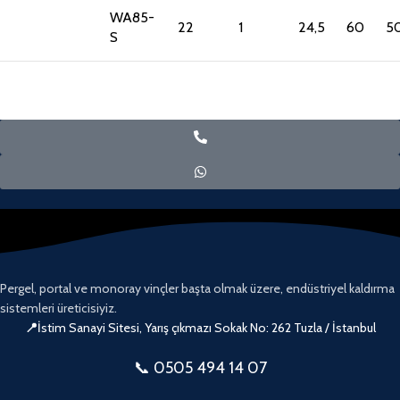
WA85-
22
1
24,5
60
5
S
Pergel, portal ve monoray vinçler başta olmak üzere, endüstriyel kaldırma
sistemleri üreticisiyiz.
📍
İstim Sanayi Sitesi, Yarış çıkmazı Sokak No: 262 Tuzla / İstanbul
📞 0505
494 14 07