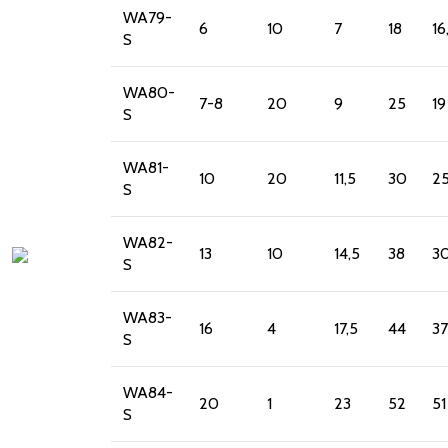
WA79-
6
10
7
18
16
S
WA80-
7-8
20
9
25
19
S
WA81-
10
20
11,5
30
2
S
WA82-
13
10
14,5
38
3
S
WA83-
16
4
17,5
44
37
S
WA84-
20
1
23
52
51
S