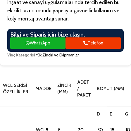
inşaat ve sanayi uygulamalarında tercih edilen bu
ek kilit, uzun ömürlü yapısıyla güvneilir kullanım ve
koly montaj avantajı sunar.
Bilgi ve Sipariş için bize ulaşın.
WhatsApp
Telefon
Vinç Kategorisi
Yük Zinciri ve Ekipmanları
ADET
WCL SERISI
ZINCIR
MADDE
/
BOYUT (MM)
ÖZELLIKLERI
(MM)
PAKET
D
E
G
WCL8
8
20
30
18
10