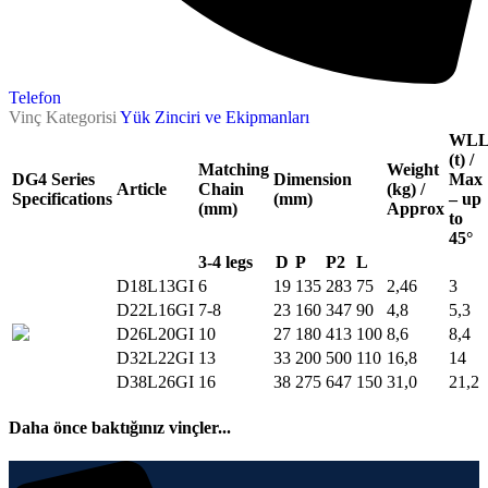
Telefon
Vinç Kategorisi
Yük Zinciri ve Ekipmanları
WL
(t) /
Matching
Weight
DG4 Series
Dimension
Max
Article
Chain
(kg) /
Specifications
(mm)
– up
(mm)
Approx
to
45°
3-4 legs
D
P
P2
L
D18L13GI
6
19
135
283
75
2,46
3
D22L16GI
7-8
23
160
347
90
4,8
5,3
D26L20GI
10
27
180
413
100
8,6
8,4
D32L22GI
13
33
200
500
110
16,8
14
D38L26GI
16
38
275
647
150
31,0
21,2
Daha önce baktığınız vinçler...