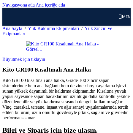
Navigasyona atla
Ana içeriğe atla
MEN
Ana Sayfa
/
Yük Kaldırma Ekipmanları
/
Yük Zinciri ve
Ekipmanları
Büyütmek için tıklayın
Kito GR100 Kısaltmalı Ana Halka
Kito GR100 kısaltmalı ana halka, Grade 100 zincir sapan
sistemlerinde hem ana bağlantı hem de zincir boyu ayarlama işlevi
sunan yüksek dayanımlı bir kaldırma ekipmanıdır. Kısaltma yuvalı
yapısı sayesinde sapan bacaklarının uzunluğu daha kontrollü şekilde
düzenlenebilir ve yük kaldırma sırasında dengeli kullanım sağlar.
Vinç, caraskal, tersane, inşaat ve ağır sanayi uygulamalarında tercih
edilen bu ürün, uzun ömürlü gövdesiyle prtaik, sağlam ve güvneilir
performans sunar.
Bilgi ve Sipariş için bize ulaşın.