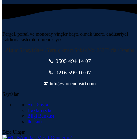
Pergel, portal ve monoray vinçler başta olmak üzere, endüstriyel
kaldırma sistemleri üreticisiyiz.
📍
İstim Sanayi Sitesi, Yarış çıkmazı Sokak No: 262 Tuzla / İstanbul
📞 0505
494 14 07
📞 0216 599 10 07
📧 info@vincendustri.com
Sayfalar
Ana Sayfa
Hakkımızda
Bilgi Bankası
İletişim
Bize Ulaşın