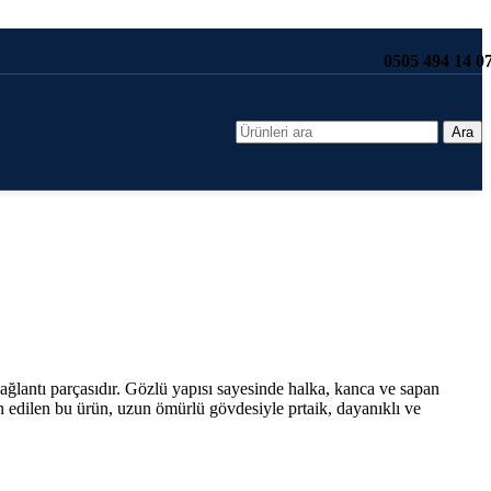
0505 494 14 0
Ara
ğlantı parçasıdır. Gözlü yapısı sayesinde halka, kanca ve sapan
ih edilen bu ürün, uzun ömürlü gövdesiyle prtaik, dayanıklı ve