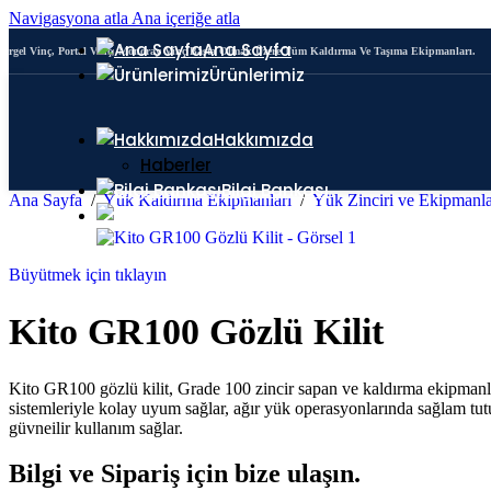
Navigasyona atla
Ana içeriğe atla
Ana Sayfa
Pergel Vinç, Portal Vinç, Monoray Vinç Başta Olmak Üzere Tüm Kaldırma Ve Taşıma Ekipmanları.
Ürünlerimiz
Yük Zinciri ve Ekipmanları
Portal Vinç
Hakkımızda
Haberler
Bilgi Bankası
Ana Sayfa
/
Yük Kaldırma Ekipmanları
/
Yük Zinciri ve Ekipmanl
İletişim
Büyütmek için tıklayın
Kito GR100 Gözlü Kilit
Kito GR100 gözlü kilit, Grade 100 zincir sapan ve kaldırma ekipmanla
sistemleriyle kolay uyum sağlar, ağır yük operasyonlarında sağlam tutu
güvneilir kullanım sağlar.
Bilgi ve Sipariş için bize ulaşın.