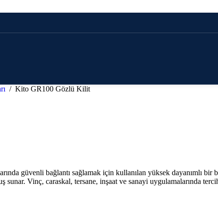
arı
/
Kito GR100 Gözlü Kilit
rında güvenli bağlantı sağlamak için kullanılan yüksek dayanımlı bir ba
ş sunar. Vinç, caraskal, tersane, inşaat ve sanayi uygulamalarında terc