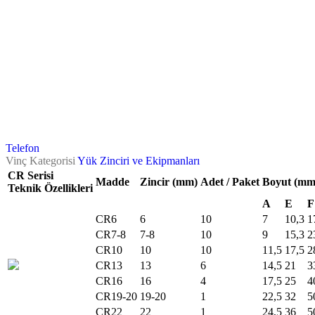
Telefon
Vinç Kategorisi
Yük Zinciri ve Ekipmanları
CR Serisi
Madde
Zincir (mm)
Adet / Paket
Boyut (mm
Teknik Özellikleri
A
E
F
CR6
6
10
7
10,3
1
CR7-8
7-8
10
9
15,3
2
CR10
10
10
11,5
17,5
2
CR13
13
6
14,5
21
3
CR16
16
4
17,5
25
4
CR19-20
19-20
1
22,5
32
5
CR22
22
1
24,5
36
5