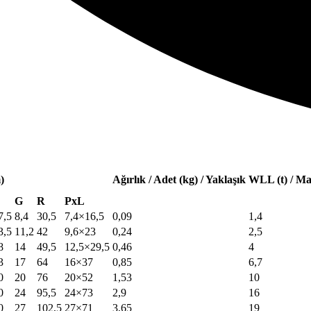
)
Ağırlık / Adet (kg) / Yaklaşık
WLL (t) / M
G
R
PxL
7,5
8,4
30,5
7,4×16,5
0,09
1,4
3,5
11,2
42
9,6×23
0,24
2,5
8
14
49,5
12,5×29,5
0,46
4
3
17
64
16×37
0,85
6,7
0
20
76
20×52
1,53
10
0
24
95,5
24×73
2,9
16
0
27
102,5
27×71
3,65
19