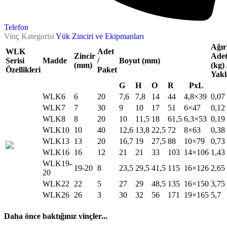
Telefon
Vinç Kategorisi
Yük Zinciri ve Ekipmanları
Ağırl
WLK
Adet
Zincir
Ade
Serisi
Madde
/
Boyut (mm)
(mm)
(kg) 
Özellikleri
Paket
Yakl
G
H
O
R
PxL
WLK6
6
20
7,6
7,8
14
44
4,8×39
0,07
WLK7
7
30
9
10
17
51
6×47
0,12
WLK8
8
20
10
11,5
18
61,5
6,3×53
0,19
WLK10
10
40
12,6
13,8
22,5
72
8×63
0,38
WLK13
13
20
16,7
19
27,5
88
10×79
0,73
WLK16
16
12
21
21
33
103
14×106
1,43
WLK19-
19-20
8
23,5
29,5
41,5
115
16×126
2,65
20
WLK22
22
5
27
29
48,5
135
16×150
3,75
WLK26
26
3
30
32
56
171
19×165
5,7
Daha önce baktığınız vinçler...