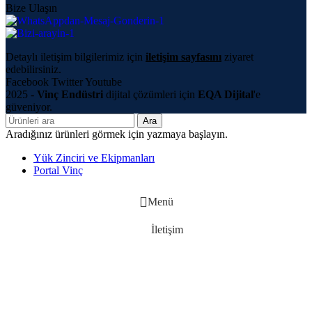
Bize Ulaşın
Detaylı iletişim bilgilerimiz için
iletişim sayfasını
ziyaret
edebilirsiniz.
Facebook
Twitter
Youtube
2025 -
Vinç Endüstri
dijital çözümleri için
EQA Dijital
'e
güveniyor.
Ara
Aradığınız ürünleri görmek için yazmaya başlayın.
Yük Zinciri ve Ekipmanları
Portal Vinç
Menü
İletişim