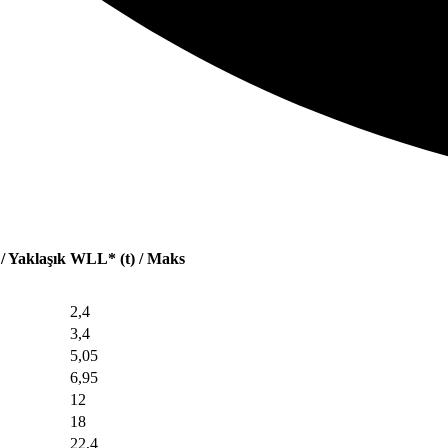
 / Yaklaşık
WLL* (t) / Maks
2,4
3,4
5,05
6,95
12
18
22,4