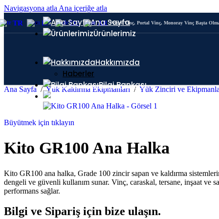
Navigasyona atla
Ana içeriğe atla
Ana Sayfa
TR
EN
DE
AR
Pergel Vinç, Portal Vinç, Monoray Vinç Başta Ol
Ürünlerimiz
Yük Zinciri ve Ekipmanları
Portal Vinç
Hakkımızda
Haberler
Bilgi Bankası
Ana Sayfa
/
Yük Kaldırma Ekipmanları
/
Yük Zinciri ve Ekipmanl
İletişim
Büyütmek için tıklayın
Kito GR100 Ana Halka
Kito GR100 ana halka, Grade 100 zincir sapan ve kaldırma sistemlerin
dengeli ve güvenli kullanım sunar. Vinç, caraskal, tersane, inşaat ve
performans sağlar.
Bilgi ve Sipariş için bize ulaşın.