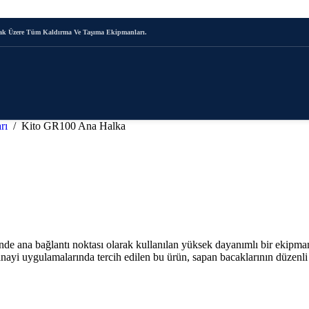
mak Üzere Tüm Kaldırma Ve Taşıma Ekipmanları.
arı
/
Kito GR100 Ana Halka
de ana bağlantı noktası olarak kullanılan yüksek dayanımlı bir ekipma
 sanayi uygulamalarında tercih edilen bu ürün, sapan bacaklarının düzen