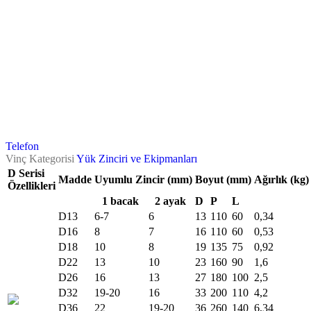
Telefon
Vinç Kategorisi
Yük Zinciri ve Ekipmanları
D Serisi
Madde
Uyumlu Zincir (mm)
Boyut (mm)
Ağırlık (kg)
Özellikleri
1 bacak
2 ayak
D
P
L
D13
6-7
6
13
110
60
0,34
D16
8
7
16
110
60
0,53
D18
10
8
19
135
75
0,92
D22
13
10
23
160
90
1,6
D26
16
13
27
180
100
2,5
D32
19-20
16
33
200
110
4,2
D36
22
19-20
36
260
140
6,34