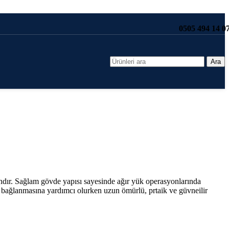
0505 494 14 0
Ara
ndır. Sağlam gövde yapısı sayesinde ağır yük operasyonlarında
li bağlanmasına yardımcı olurken uzun ömürlü, prtaik ve güvneilir