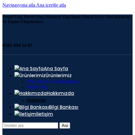
Navigasyona atla
Ana içeriğe atla
Pergel Vinç, Portal Vinç, Monoray Vinç Başta Olmak Üzere Tüm Kaldırma
Ve Taşıma Ekipmanları.
0505 494 14 07
Ana Sayfa
Ürünlerimiz
Yük Zinciri ve Ekipmanları
Portal Vinç
Hakkımızda
Haberler
Bilgi Bankası
İletişim
Ara