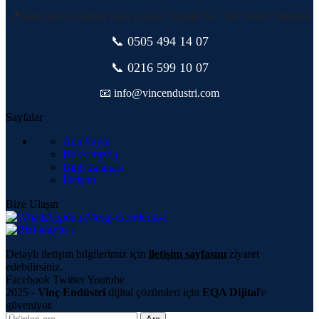
📍
İstim Sanayi Sitesi, Yarış çıkmazı Sokak No: 262 Tuzla / İstanbul
📞 0505
494 14 07
📞 0216 599 10 07
📧 info@vincendustri.com
Sayfalar
Ana Sayfa
Hakkımızda
Bilgi Bankası
İletişim
Bize Ulaşın
Detaylı iletişim bilgilerimiz için
iletişim sayfasını
ziyaret
edebilirsiniz.
Facebook
Twitter
Youtube
2025 -
Vinç Endüstri
dijital çözümleri için
EQA Dijital
'e
güveniyor.