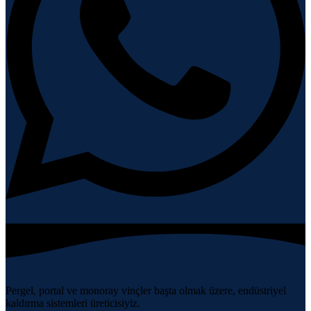
Pergel, portal ve monoray vinçler başta olmak üzere, endüstriyel
kaldırma sistemleri üreticisiyiz.