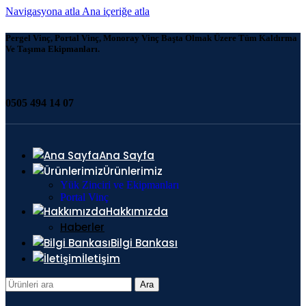
Navigasyona atla
Ana içeriğe atla
Pergel Vinç, Portal Vinç, Monoray Vinç Başta Olmak Üzere Tüm Kaldırma
Ve Taşıma Ekipmanları.
0505 494 14 07
Ana Sayfa
Ürünlerimiz
Yük Zinciri ve Ekipmanları
Portal Vinç
Hakkımızda
Haberler
Bilgi Bankası
İletişim
Ara