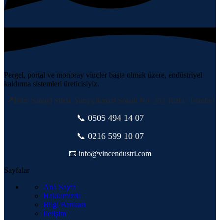
Pergel, portal ve monoray vinçler başta olmak üzere, endüstriyel
kaldırma sistemleri üreticisiyiz.
📍
İstim Sanayi Sitesi, Yarış çıkmazı Sokak No: 262 Tuzla / İstanbul
📞 0505
494 14 07
📞 0216 599 10 07
📧 info@vincendustri.com
Sayfalar
Ana Sayfa
Hakkımızda
Bilgi Bankası
İletişim