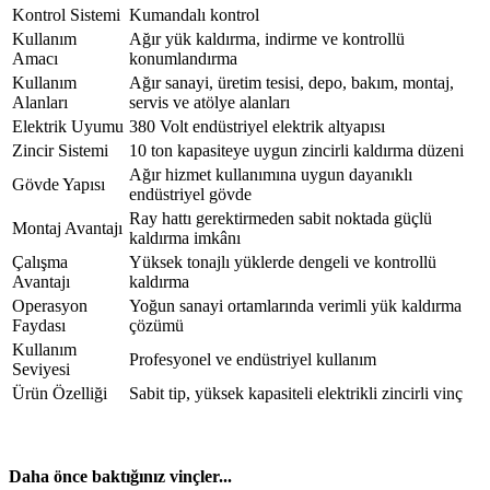
Kontrol Sistemi
Kumandalı kontrol
Kullanım
Ağır yük kaldırma, indirme ve kontrollü
Amacı
konumlandırma
Kullanım
Ağır sanayi, üretim tesisi, depo, bakım, montaj,
Alanları
servis ve atölye alanları
Elektrik Uyumu
380 Volt endüstriyel elektrik altyapısı
Zincir Sistemi
10 ton kapasiteye uygun zincirli kaldırma düzeni
Ağır hizmet kullanımına uygun dayanıklı
Gövde Yapısı
endüstriyel gövde
Ray hattı gerektirmeden sabit noktada güçlü
Montaj Avantajı
kaldırma imkânı
Çalışma
Yüksek tonajlı yüklerde dengeli ve kontrollü
Avantajı
kaldırma
Operasyon
Yoğun sanayi ortamlarında verimli yük kaldırma
Faydası
çözümü
Kullanım
Profesyonel ve endüstriyel kullanım
Seviyesi
Ürün Özelliği
Sabit tip, yüksek kapasiteli elektrikli zincirli vinç
Daha önce baktığınız vinçler...