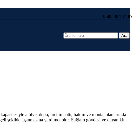
0505 494 14 0
Ara
 kapasitesiyle atölye, depo, üretim hattı, bakım ve montaj alanlarında
geli şekilde taşınmasına yardımcı olur. Sağlam gövdesi ve dayanıklı