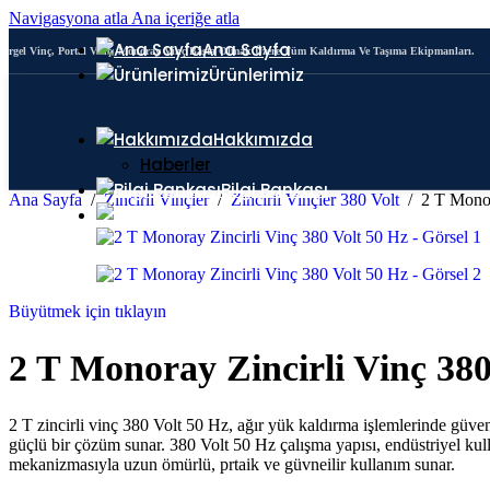
Navigasyona atla
Ana içeriğe atla
Ana Sayfa
Pergel Vinç, Portal Vinç, Monoray Vinç Başta Olmak Üzere Tüm Kaldırma Ve Taşıma Ekipmanları.
Ürünlerimiz
Yük Zinciri ve Ekipmanları
Portal Vinç
Hakkımızda
Haberler
Bilgi Bankası
Ana Sayfa
/
Zincirli Vinçler
/
Zincirli Vinçler 380 Volt
/
2 T Monor
İletişim
Büyütmek için tıklayın
2 T Monoray Zincirli Vinç 380
2 T zincirli vinç 380 Volt 50 Hz, ağır yük kaldırma işlemlerinde güvenl
güçlü bir çözüm sunar. 380 Volt 50 Hz çalışma yapısı, endüstriyel ku
mekanizmasıyla uzun ömürlü, prtaik ve güvneilir kullanım sunar.